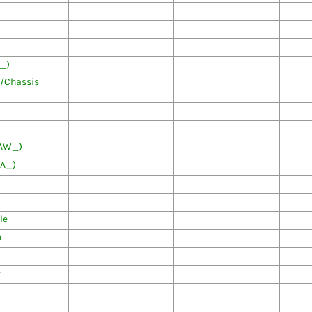
_)
Chassis
DAW_)
DA_)
le
n
r