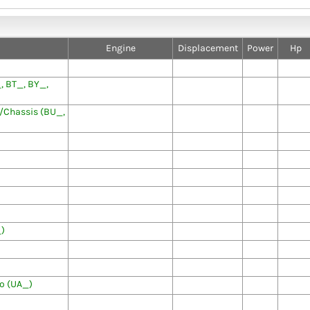
Engine
Displacement
Power
Hp
 BT_, BY_,
Chassis (BU_,
)
o (UA_)