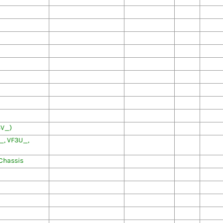
3V_)
, VF3U_,
Chassis