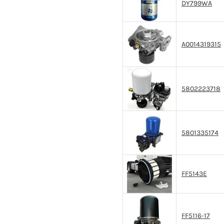
DY799WA
A0014319315
5802223718
5801335174
FF5143E
FF5116-17