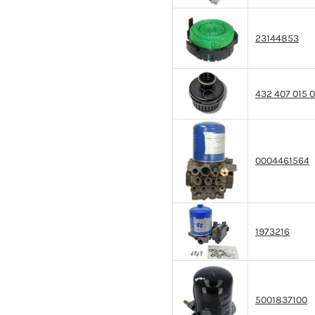
23144853
432 407 015 0
0004461564
1973216
5001837100