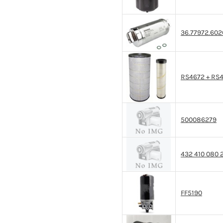
36.77972.602
RS4672 + RS
500086279
432 410 080 
FF5190