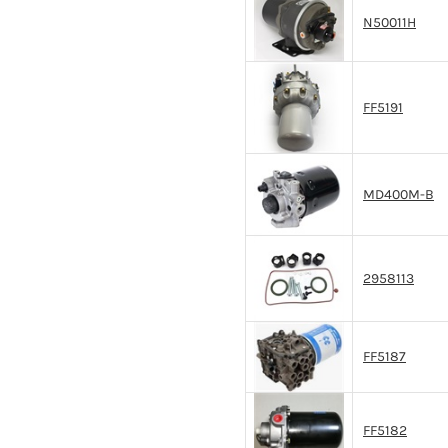
N50011H
FF5191
MD400M-B
2958113
FF5187
FF5182