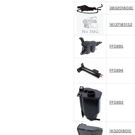
3B0201803C
16137185152
FF5995
FF5994
FF5993
1K0201801E