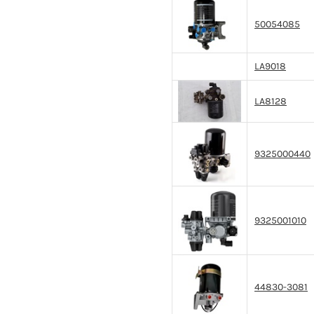
50054085
LA9018
LA8128
9325000440
9325001010
44830-3081