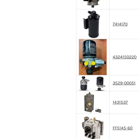
7414170
4324150220
3529-00051
1431537
FF5145-60