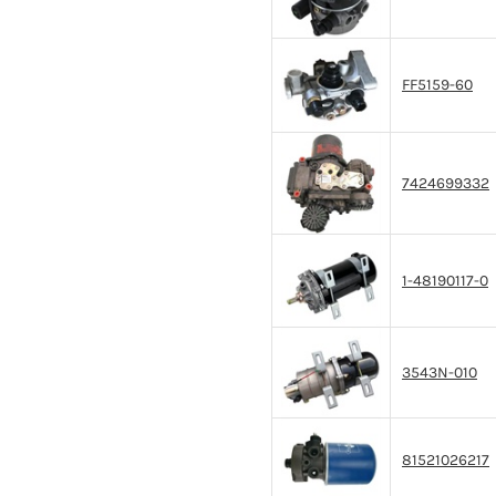
FF5159-60
7424699332
1-48190117-0
3543N-010
81521026217