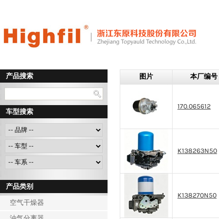
产品搜索
图片
本厂编号
170.065612
车型搜索
K138263N50
产品类别
K138270N50
空气干燥器
油气分离器