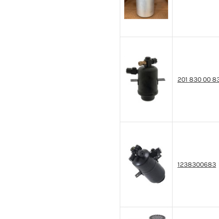
201 830 00 8
1238300683