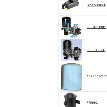
8201588838
958.431.0015
9325001030
A628553010
FF5992