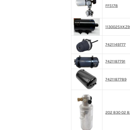
FF5178
1130025XKZ
7421149777
7421187791
7421187789
202 830 02 8