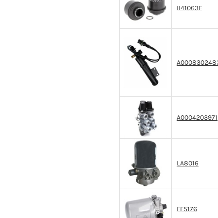
II41063F
A000830248
A0004203971
LA8016
FF5176